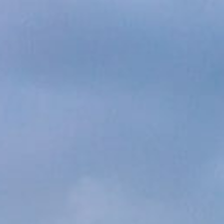
Saikan Syste
1,200,000
yen
價
含稅