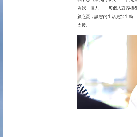
為我一個人…… 每個人對葬禮
顧之憂，讓您的生活更加生動
支援。
m 火葬儀式
14
索取資訊 特價
180,000yen
常規價格
含稅