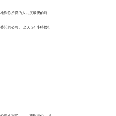
慢地與你所愛的人共度最後的時
託的公司。 全天 24 小時撥打
擔心繼承程式……，我很擔心，因