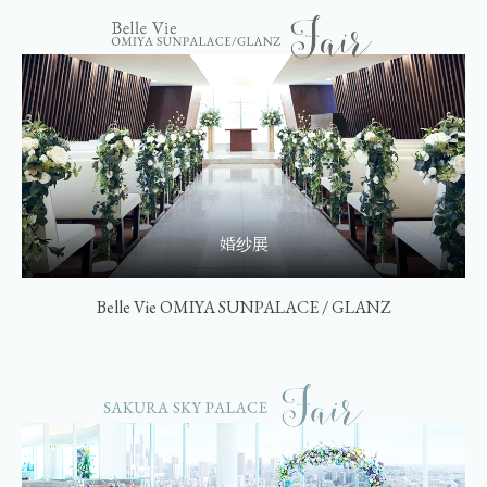
婚纱展
Belle Vie OMIYA SUNPALACE / GLANZ