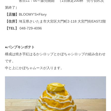
各日11：00～販売開始 （1日限定200杯 売り切れ次
第終了）
【
店舗
】
BLOOMY’S×Flory
【住所
】
埼玉県さいたま市大宮区大門町2-118 大宮門街EAST2階
【
TEL】
048-729-4096
●パンプキンポテト
構成は焼き芋紅はるかシロップとかぼちゃシロップの組み合わせ
です。
中と上にかぼちゃムースが入ります。