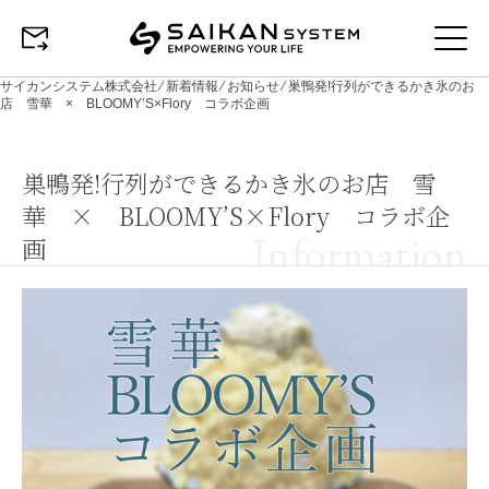
サイカンシステム株式会社
⁄
新着情報
⁄
お知らせ
⁄
巣鴨発!行列ができるかき氷のお
店 雪華 × BLOOMY’S×Flory コラボ企画
巣鴨発!行列ができるかき氷のお店 雪
華 × BLOOMY’S×Flory コラボ企
Information
画