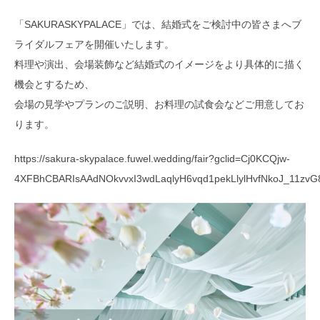
「SAKURASKYPALACE」では、結婚式をご検討中の皆さまへブ
ライダルフェアを開催いたします。
料理や演出、会場装飾など結婚式のイメージをより具体的に描く
機会とするため、
会場の見学やプランのご説明、お料理の試食会などご用意してお
ります。
https://sakura-skypalace.fuwel.wedding/fair?gclid=Cj0KCQjw-
4XFBhCBARIsAAdNOkvvxI3wdLaqlyH6vqd1pekLlylHvfNkoJ_11zvG