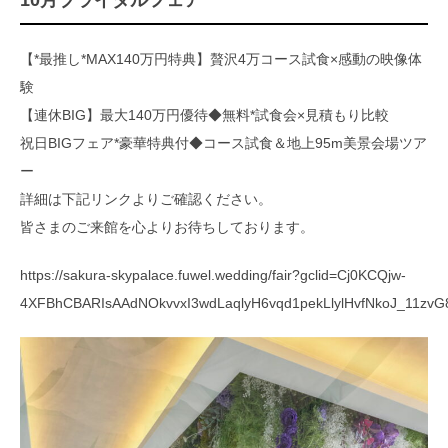
【*最推し*MAX140万円特典】贅沢4万コース試食×感動の映像体
験
【連休BIG】最大140万円優待◆無料*試食会×見積もり比較
祝日BIGフェア*豪華特典付◆コース試食＆地上95m美景会場ツア
ー
詳細は下記リンクよりご確認ください。
皆さまのご来館を心よりお待ちしております。
https://sakura-skypalace.fuwel.wedding/fair?gclid=Cj0KCQjw-
4XFBhCBARIsAAdNOkvvxI3wdLaqlyH6vqd1pekLlylHvfNkoJ_11zvG